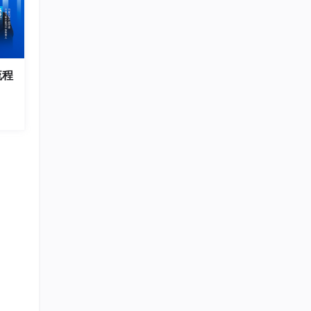
流程
面这