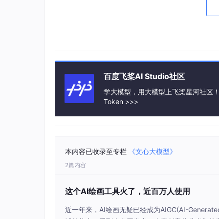
一、进入 Notebook！
百度飞桨AI Studio社区
点击“运行一下”后，点击“启动环境”，选择合适
更厉害的 GPU 可以生成更大的图片。
学大模型，用大模型上飞桨星河社区！每天8
Token >>>
二、运行下面的代码！
本内容已收录至专栏
《文心大模型》
进入之后，点击下边的框里左上角的“点击运行”（或者
2篇内容
下面的代码只用在你
第一次进入
时运行！
这个AI绘画工具火了，近百万人使用
下面的代码里在云环境里解压了模型文件，并且
近一年来，AI绘画无疑已经成为AIGC(AI-Generate