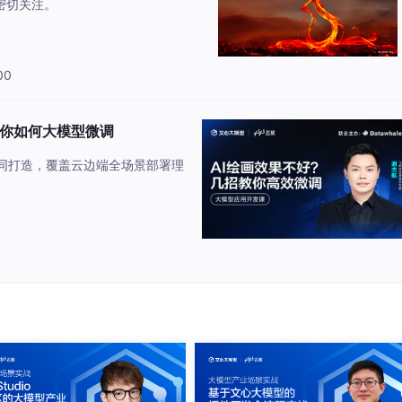
密切关注。
00
教你如何大模型微调
同打造，覆盖云边端全场景部署理
RROR：pip's .... 这个不用管，会自动继续。
压，解压完了再换回GPU环境，或者去讨论区进入交流群）