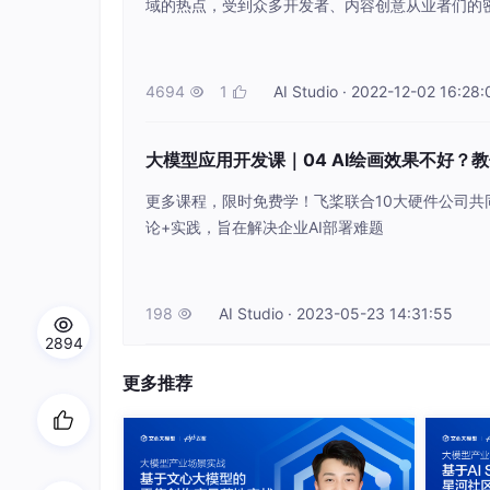
域的热点，受到众多开发者、内容创意从业者们的
4694
1
AI Studio · 2022-12-02 16:28:


大模型应用开发课｜04 AI绘画效果不好？
更多课程，限时免费学！飞桨联合10大硬件公司共
论+实践，旨在解决企业AI部署难题
198
AI Studio · 2023-05-23 14:31:55
等到显示“加载完毕”即可。如果中间可能出现红字：E

（理想不超过5分钟，太慢可先用CPU环境解
2894
三、重启内核！
更多推荐
点击上边栏的“重启内核”