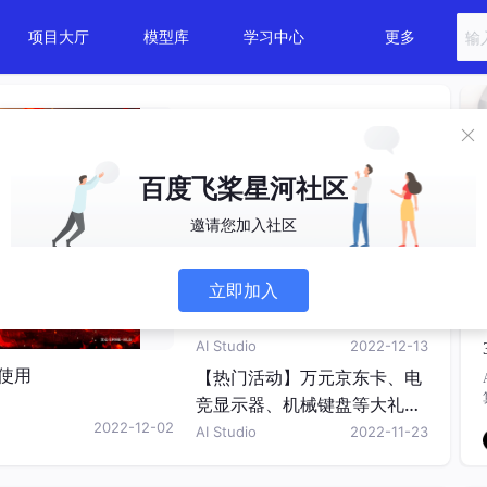
项目大厅
模型库
学习中心
更多
从深度学习框架到开发工具，
百度飞桨携最新成绩单亮相 G
TC
飞桨PaddlePaddle
2023-03-01
百度飞桨星河社区
AIGC，人工智能的下一个风
邀请您加入社区
口？
AI Studio
2022-12-06
立即加入
爆火的ChatGPT背后都需要掌
握哪些知识？
AI Studio
2022-12-13
使用
【热门活动】万元京东卡、电
竞显示器、机械键盘等大礼发
2022-12-02
放中...
AI Studio
2022-11-23