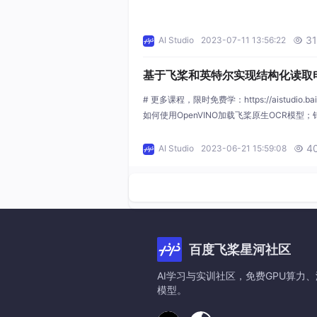
3
AI Studio
2023-07-11 13:56:22

基于飞桨和英特尔实现结构化读取
数据
# 更多课程，限时免费学：https://aistudio.baidu
如何使用OpenVINO加载飞桨原生OCR模
出；使用Pipeline中的完整预/后处理方案提
4
AI Studio
2023-06-21 15:59:08

百度飞桨星河社区
AI学习与实训社区，免费GPU算
模型。