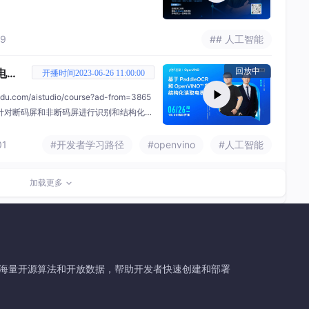
19
## 人工智能
电表
回放中
开播时间2023-06-26 11:00:00
.com/aistudio/course?ad-from=3865
型；针对断码屏和非断码屏进行识别和结构化输
升输入输出精度
01
#开发者学习路径
#openvino
#人工智能
加载更多
力、海量开源算法和开放数据，帮助开发者快速创建和部署